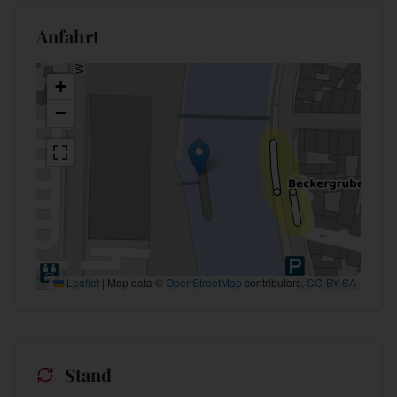
Anfahrt
+
−
Leaflet
|
Map data ©
OpenStreetMap
contributors,
CC-BY-SA
Stand