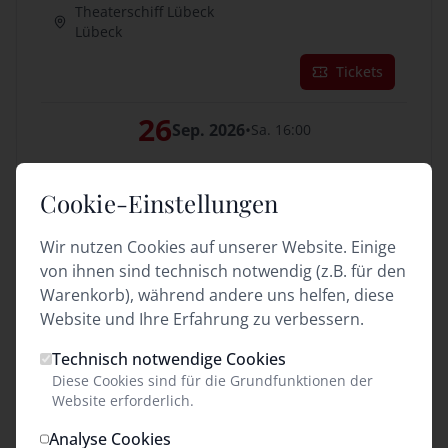
Theaterschiff Lübeck
Lübeck
Tickets
26
Sep. 2026
•
Sa. 16:00
Theaterschiff Lübeck
Lübeck
Cookie-Einstellungen
Tickets
Wir nutzen Cookies auf unserer Website. Einige
von ihnen sind technisch notwendig (z.B. für den
26
Sep. 2026
•
Sa. 19:30
Warenkorb), während andere uns helfen, diese
Website und Ihre Erfahrung zu verbessern.
Theaterschiff Lübeck
Lübeck
Technisch notwendige Cookies
Diese Cookies sind für die Grundfunktionen der
Tickets
Website erforderlich.
27
Analyse Cookies
So. 15:00