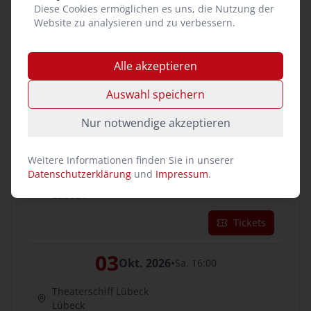
Sep. 2026
•
Diese Cookies ermöglichen es uns, die Nutzung der
Website zu analysieren und zu verbessern.
Theaterschiff Lübeck
Lübeck
Alle akzeptieren
Tickets
Auswahl speichern
im Oktober 2026:
Nur notwendige akzeptieren
02
Okt. 2026
•
Fr. 19:30
Weitere Informationen finden Sie in unserer
Datenschutzerklärung
und
Impressum
.
Theaterschiff Lübeck
Lübeck
Tickets
03
Okt. 2026
•
Sa. 16:00
Theaterschiff Lübeck
Lübeck